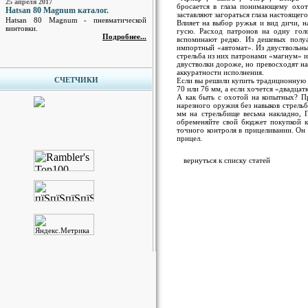
25 апреля 2017
бросается в глаза понимающему охотн
Hatsan 80 Magnum каталог.
заставляют загораться глаза настояще
Hatsan 80 Magnum - пневматической
Влияет на выбор ружья и вид дичи, н
винтовки.
гусю. Расход патронов на одну гол
Подробнее...
вспоминают редко. Из дешевых полуа
импортный «автомат». Из двуствольны
стрельба из них патронами «магнум» 
двустволки дороже, но превосходят на
аккуратности исполнения.
СЧЕТЧИКИ
Если вы решили купить традиционную 
70 или 76 мм, а если хочется «двадца
А как быть с охотой на копытных? Пр
нарезного оружия без навыков стрельб
мм на стрельбище весьма накладно, П
обременяйте свой бюджет покупкой к
точного контроля в прицеливании. Он 
прицел.
вернуться к списку статей