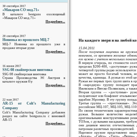
30 сентября 2017
«Макаров СО мод.71»
В каталоге bestguns охолощеный
«Макаров СО мод.71»
Подробнее...
20 сентября 2017
Новинка из прошлого МЦ-7
На каждого зверя и на любой к
МЦ-7 Новинка из прошлого уже в
продаже вторые руки
15.04.2011
Подробнее...
После получения лицензии на оружи
новичков, со временем желание обно
его нужно с учетом нескольких показа
В первую очередь, по стоимости охо
16 июня 2017
пределах $200-400, «доступные» ружья
SSG 08 снайперская винтовка
четвертой группы редко используются н
может не просто богатый человек, н
SSG 08 снайперская винтовка
качества, единицы. А ружья из этой ц
Страна Производства ￼ Австрия в
Ружья же первых трех групп шита в о
каталоге оружия б\у
В «народную» группу попадает практ
Подробнее...
Ижевским и Вятско-Полянским, а такж
Вторая группа — «доступные» ружья
полуавтомат или бокфлинт итальянского
карабин Зброевку. В эту группу попа
22 мая 2017
AR-15 от Colt’s Manufacturing
Третья группа — «престижные». Это
российские МЦ-107, МЦ-105, МЦ-110. 
Company
По своим техническим характеристика
Colt’s Manufacturing Company добавлен
ружья. Большое количество моделе
раздел на сайте bestguns.ru с виновкой
оригинальными конструктивными реше
AR-15
ТОЗом, с дульными насадками, требуют
Подробнее...
они дешевле многих отечественных 
патронам различных производителей.
Нарезное оружие представлено широ
«Архар», «Сайга», «Тигр», «Вепрь» —