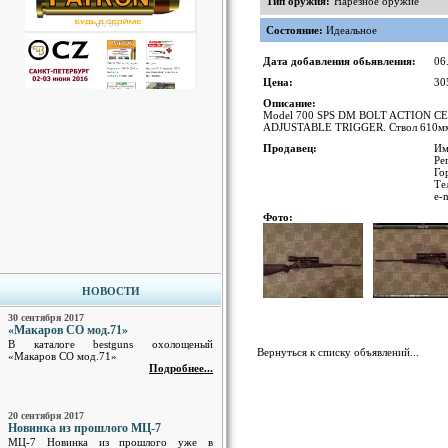
Тип оружия:
Нарезное оружие
Состояние:
Идеальное
Дата добавления обьявления:
06
Цена:
30
Описание:
Model 700 SPS DM BOLT ACTION C
ADJUSTABLE TRIGGER. Ствол 610мм, д
Продавец:
Им
Ре
Го
Те
e-
Фото:
НОВОСТИ
30 сентября 2017
«Макаров СО мод.71»
В каталоге bestguns охолощеный
Вернуться к списку объявлений...
«Макаров СО мод.71»
Подробнее...
20 сентября 2017
Новинка из прошлого МЦ-7
МЦ-7 Новинка из прошлого уже в