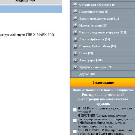
Модель:
700
Оружие для пейнтбола [0]
Подводные ружья [1]
Электрошоковое оружие [11]
Макеты оружия [20]
Части гражданского оружия [128]
улируемый спуск THE X-MARK PRO
Луки и Арбалеты [54]
Шашки, Сабли, Мечи [15]
Ножи [63]
Аксесcуары [400]
Трофеи и сувениры [76]
Другое [40]
Голосование
Ваше отношение к новой инициативе
Росгвардии, по тотальной
регистрации пневматического
оружия.
Я ЗА! Регистрировать нужно все что
стреляет!
Я ПРОТИВ! Так как тогда нужно
регистрировать ножи, топоры, луки и
бейсбольные биты, ведь им тоже
можно причинить вред.
Мне ВСЕ РАВНО! Как продавали это
оружие, так и будут продавать.