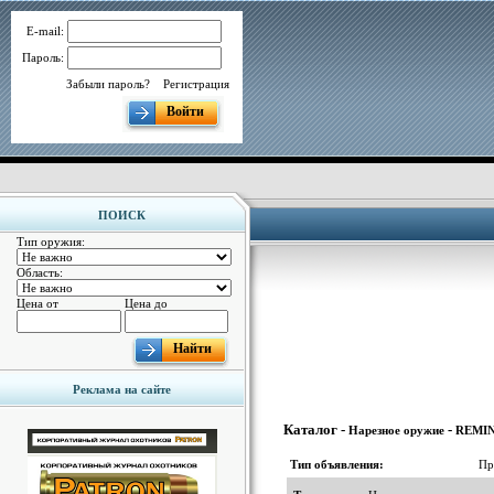
E-mail:
Пароль:
Забыли пароль?
Регистрация
Войти
ПОИСК
Тип оружия:
Область:
Цена от
Цена до
Найти
Реклама на сайте
Каталог -
-
Нарезное оружие
REMI
Тип объявления:
Пр