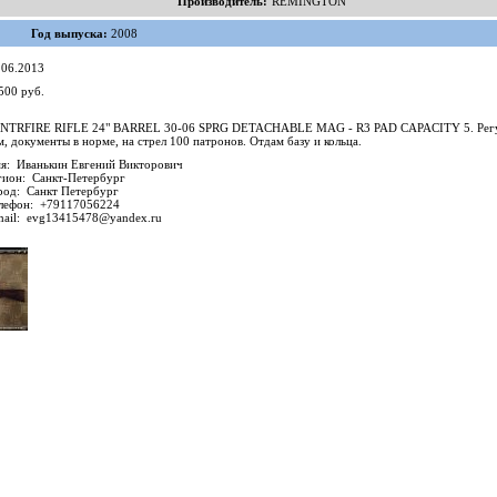
Производитель:
REMINGTON
Год выпуска:
2008
.06.2013
500 руб.
ENTRFIRE RIFLE 24" BARREL 30-06 SPRG DETACHABLE MAG - R3 PAD CAPACITY 5. Рег
окументы в норме, на стрел 100 патронов. Отдам базу и кольца.
я: Иванькин Евгений Викторович
гион: Санкт-Петербург
род: Санкт Петербург
лефон: +79117056224
mail:
evg13415478@yandex.ru