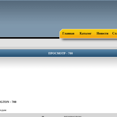
Главная
Каталог
Новости
Ст
ПРОСМОТР - 700
-
NGTON
700
одам