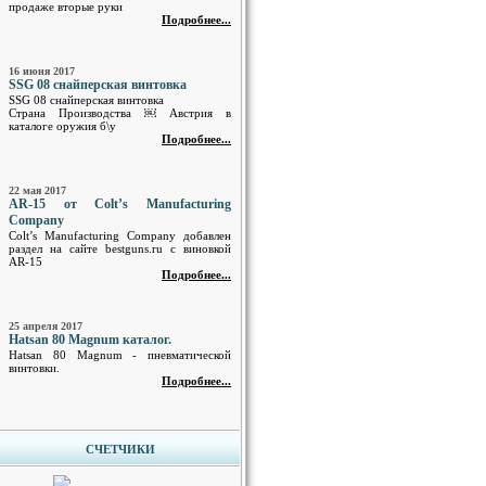
продаже вторые руки
Подробнее...
16 июня 2017
SSG 08 снайперская винтовка
SSG 08 снайперская винтовка
Страна Производства ￼ Австрия в
каталоге оружия б\у
Подробнее...
22 мая 2017
AR-15 от Colt’s Manufacturing
Company
Colt’s Manufacturing Company добавлен
раздел на сайте bestguns.ru с виновкой
AR-15
Подробнее...
25 апреля 2017
Hatsan 80 Magnum каталог.
Hatsan 80 Magnum - пневматической
винтовки.
Подробнее...
СЧЕТЧИКИ