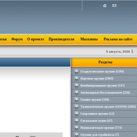
атьи
Форум
О проекте
Производители
Магазины
Реклама на сайте
5 августа, 2026
Разделы
Гладкоствольное оружие [5509]
Нарезное оружие [2903]
Комбинированное оружие [147]
Антиквариат/Коллекционное [258]
Газовое оружие [169]
Травматическое оружие (ОООП) [1685]
Спортивное оружие [12]
Сигнальное оужие [47]
Пневматическое оружие [773]
Оружие для страйкбола [7]