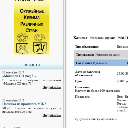
Каталог -
-
Нарезное оружие
WALT
Тип объявления:
Продам
Тип оружия:
Нарезное оружие
Состояние:
Идеальное
НОВОСТИ
Дата добавления
30 сентября 2017
24.02.2
обьявления:
«Макаров СО мод.71»
В каталоге bestguns охолощеный
Цена:
70000 р
«Макаров СО мод.71»
Подробнее...
Описание:
Настрел не более 100 выстрелов.
Продавец:
Имя: Ен
Регион:
20 сентября 2017
Город: 
Новинка из прошлого МЦ-7
Телефо
МЦ-7 Новинка из прошлого уже в
e-mail:
продаже вторые руки
Подробнее...
Вернуться к списку объявлений...