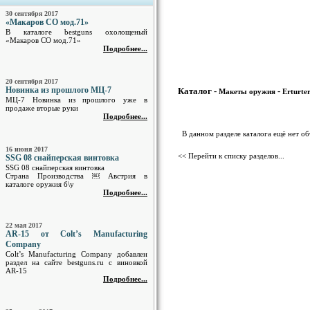
30 сентября 2017
«Макаров СО мод.71»
В каталоге bestguns охолощеный
«Макаров СО мод.71»
Подробнее...
20 сентября 2017
Новинка из прошлого МЦ-7
Каталог -
-
Макеты оружия
Erturte
МЦ-7 Новинка из прошлого уже в
продаже вторые руки
Подробнее...
В данном разделе каталога ещё нет о
16 июня 2017
<< Перейти к списку разделов...
SSG 08 снайперская винтовка
SSG 08 снайперская винтовка
Страна Производства ￼ Австрия в
каталоге оружия б\у
Подробнее...
22 мая 2017
AR-15 от Colt’s Manufacturing
Company
Colt’s Manufacturing Company добавлен
раздел на сайте bestguns.ru с виновкой
AR-15
Подробнее...