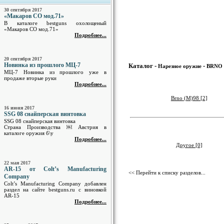
30 сентября 2017
«Макаров СО мод.71»
В каталоге bestguns охолощеный
«Макаров СО мод.71»
Подробнее...
20 сентября 2017
Новинка из прошлого МЦ-7
Каталог -
-
Нарезное оружие
BRNO
МЦ-7 Новинка из прошлого уже в
продаже вторые руки
Подробнее...
Brno (M)98 [2]
16 июня 2017
SSG 08 снайперская винтовка
SSG 08 снайперская винтовка
Страна Производства ￼ Австрия в
каталоге оружия б\у
Подробнее...
Другое [0]
22 мая 2017
AR-15 от Colt’s Manufacturing
<< Перейти к списку разделов...
Company
Colt’s Manufacturing Company добавлен
раздел на сайте bestguns.ru с виновкой
AR-15
Подробнее...