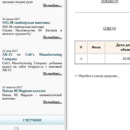
ZORAKI [5]
продаже вторые руки
Подробнее...
16 июня 2017
SSG 08 снайперская винтовка
SSG 08 снайперская винтовка
СОБР [0]
Страна Производства ￼ Австрия в
каталоге оружия б\у
Подробнее...
Дата до
#
Фото
обья
22 мая 2017
AR-15 от Colt’s Manufacturing
Company
1.
26.0
Colt’s Manufacturing Company добавлен
раздел на сайте bestguns.ru с виновкой
AR-15
Подробнее...
<< Перейти к списку разделов...
25 апреля 2017
Hatsan 80 Magnum каталог.
Hatsan 80 Magnum - пневматической
винтовки.
Подробнее...
СЧЕТЧИКИ