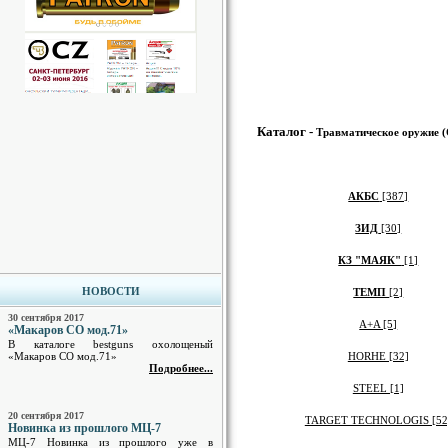
Каталог -
Травматическое оружие
АКБС
[387]
ЗИД
[30]
КЗ "МАЯК"
[1]
НОВОСТИ
ТЕМП
[2]
30 сентября 2017
A+A [5]
«Макаров СО мод.71»
В каталоге bestguns охолощеный
«Макаров СО мод.71»
HORHE [32]
Подробнее...
STEEL [1]
20 сентября 2017
TARGET TECHNOLOGIS [52
Новинка из прошлого МЦ-7
МЦ-7 Новинка из прошлого уже в