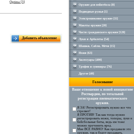
Optima [3]
Оружие для пейнтбола [0]
Подводные ружья [1]
Электрошоковое оружие [11]
Макеты оружия [20]
Части гражданского оружия [128]
Добавить объявление
Луки и Арбалеты [54]
Шашки, Сабли, Мечи [15]
Ножи [63]
Аксесcуары [400]
Трофеи и сувениры [76]
Другое [40]
Голосование
Ваше отношение к новой инициативе
Росгвардии, по тотальной
регистрации пневматического
оружия.
Я ЗА! Регистрировать нужно все что
стреляет!
Я ПРОТИВ! Так как тогда нужно
регистрировать ножи, топоры, луки и
бейсбольные биты, ведь им тоже
можно причинить вред.
Мне ВСЕ РАВНО! Как продавали это
оружие, так и будут продавать.