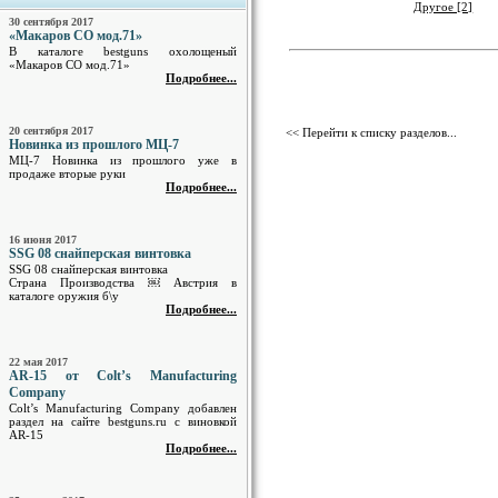
Другое [2]
30 сентября 2017
«Макаров СО мод.71»
В каталоге bestguns охолощеный
«Макаров СО мод.71»
Подробнее...
20 сентября 2017
<< Перейти к списку разделов...
Новинка из прошлого МЦ-7
МЦ-7 Новинка из прошлого уже в
продаже вторые руки
Подробнее...
16 июня 2017
SSG 08 снайперская винтовка
SSG 08 снайперская винтовка
Страна Производства ￼ Австрия в
каталоге оружия б\у
Подробнее...
22 мая 2017
AR-15 от Colt’s Manufacturing
Company
Colt’s Manufacturing Company добавлен
раздел на сайте bestguns.ru с виновкой
AR-15
Подробнее...