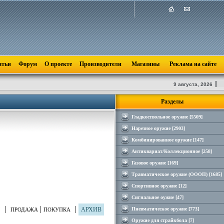
атьи
Форум
О проекте
Производители
Магазины
Реклама на сайте
9 августа, 2026
Разделы
Гладкоствольное оружие [5509]
Нарезное оружие [2903]
Комбинированное оружие [147]
Антиквариат/Коллекционное [258]
Газовое оружие [169]
Травматическое оружие (ОООП) [1685]
Спортивное оружие [12]
Сигнальное оужие [47]
|
|
|
АРХИВ
Пневматическое оружие [773]
ПРОДАЖА
ПОКУПКА
Оружие для страйкбола [7]